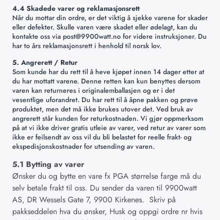
4.4 Skadede varer og reklamasjonsrett
Når du mottar din ordre, er det viktig å sjekke varene for skader
eller defekter. Skulle varen være skadet eller ødelagt, kan du
kontakte oss via post@9900watt.no for videre instruksjoner. Du
har to års reklamasjonsrett i henhold til norsk lov.
5. Angrerett / Retur
Som kunde har du rett til å heve kjøpet innen 14 dager etter at
du har mottatt varene. Denne retten kan kun benyttes dersom
varen kan returneres i originalemballasjen og er i det
vesentlige uforandret. Du har rett til å åpne pakken og prøve
produktet, men det må ikke brukes utover det. Ved bruk av
angrerett står kunden for returkostnaden. Vi gjør oppmerksom
på at vi ikke driver gratis utleie av varer, ved retur av varer som
ikke er feilsendt av oss vil du bli belastet for reelle frakt- og
ekspedisjonskostnader for utsending av varen.
5.1 Bytting av varer
Ønsker du og bytte en vare fx PGA størrelse farge må du
selv betale frakt til oss. Du sender da varen til 9900watt
AS, DR Wessels Gate 7, 9900 Kirkenes. Skriv på
pakkseddelen hva du ønsker, Husk og oppgi ordre nr hvis