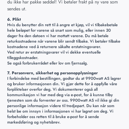
du ikke har pakke seddel! Vi betaler frakt på ny vare som
sendes ut.
6. Plikt
Hvis du benytter din rett til å angre et kjøp, vil vi tilbakebetale
hele beløpet for varene så snart som mulig, eller innen 30
dager fra den datoen vi har mottatt varene. Du må betale
returkostnadene når varene blir sendt tilbake. Vi betaler tilbake
kostnadene ved å returnere såkalte erstatningsvarer.
Ved retur av erstatningsvarer vil vi dekke eventuelle
tilleggskostnader.
Se også forbrukerrådet eller lov om fjernsalg.
7. Personvern, sikkerhet og personopplysninger
I forbindelse med bestillingen, godtar du at 9900watt AS lagrer
og bruker informasjonen din. Vi gjør dette for å oppfylle våre
forpliktelser overfor deg. Vi dokumenterer også all
kommunikasjon vi har med deg via e-post, for å kunne tilby
tjenesten som du forventer av oss. 9900watt AS vil ikke gi din
personlige informasjon videre til tredjepart. Du kan når som
helst be om innsyn i informasjonen vi har lagret om deg. Vi
forbeholder oss retten til å bruke e-post for å sende
markedsføring og nyhetsbrev.