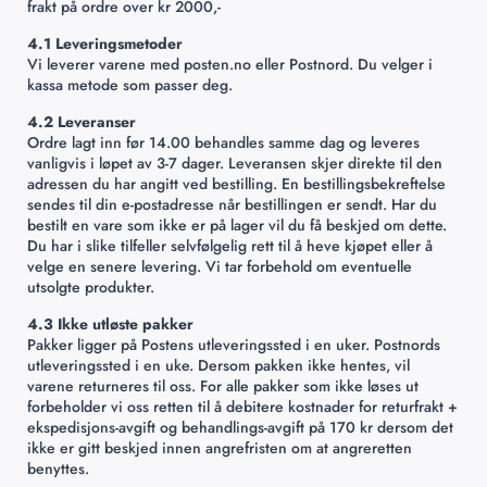
frakt på ordre over kr 2000,-
4.1 Leveringsmetoder
Vi leverer varene med posten.no eller Postnord. Du velger i
kassa metode som passer deg.
4.2 Leveranser
Ordre lagt inn før 14.00 behandles samme dag og leveres
vanligvis i løpet av 3-7 dager. Leveransen skjer direkte til den
adressen du har angitt ved bestilling. En bestillingsbekreftelse
sendes til din e-postadresse når bestillingen er sendt. Har du
bestilt en vare som ikke er på lager vil du få beskjed om dette.
Du har i slike tilfeller selvfølgelig rett til å heve kjøpet eller å
velge en senere levering. Vi tar forbehold om eventuelle
utsolgte produkter.
4.3 Ikke utløste pakker
Pakker ligger på Postens utleveringssted i en uker. Postnords
utleveringssted i en uke. Dersom pakken ikke hentes, vil
varene returneres til oss. For alle pakker som ikke løses ut
forbeholder vi oss retten til å debitere kostnader for returfrakt +
ekspedisjons-avgift og behandlings-avgift på 170 kr dersom det
ikke er gitt beskjed innen angrefristen om at angreretten
benyttes.