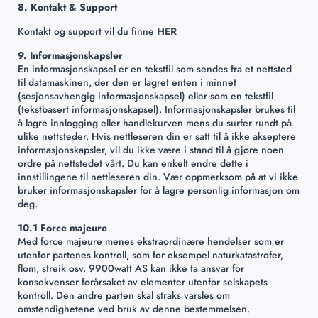
8. Kontakt & Support
Kontakt og support vil du finne
HER
9. Informasjonskapsler
En informasjonskapsel er en tekstfil som sendes fra et nettsted
til datamaskinen, der den er lagret enten i minnet
(sesjonsavhengig informasjonskapsel) eller som en tekstfil
(tekstbasert informasjonskapsel). Informasjonskapsler brukes til
å lagre innlogging eller handlekurven mens du surfer rundt på
ulike nettsteder. Hvis nettleseren din er satt til å ikke akseptere
informasjonskapsler, vil du ikke være i stand til å gjøre noen
ordre på nettstedet vårt. Du kan enkelt endre dette i
innstillingene til nettleseren din. Vær oppmerksom på at vi ikke
bruker informasjonskapsler for å lagre personlig informasjon om
deg.
10.1 Force majeure
Med force majeure menes ekstraordinære hendelser som er
utenfor partenes kontroll, som for eksempel naturkatastrofer,
flom, streik osv. 9900watt AS kan ikke ta ansvar for
konsekvenser forårsaket av elementer utenfor selskapets
kontroll. Den andre parten skal straks varsles om
omstendighetene ved bruk av denne bestemmelsen.