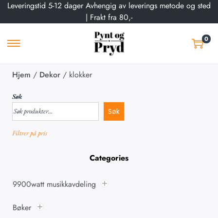
Leveringstid 5-12 dager Avhengig av leverings metode og sted
| Frakt fra 80,-
0
Hjem
/
Dekor
/
klokker
Søk
Søk
Filtrer på pris
Categories
9900watt musikkavdeling
Bøker