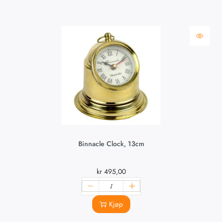
Binnacle Clock, 13cm
kr
495,00
Kjøp