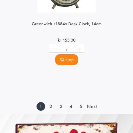
Greenwich «1884» Desk Clock, 14cm
kr
455,00
Kjøp
1
2
3
4
5
Next