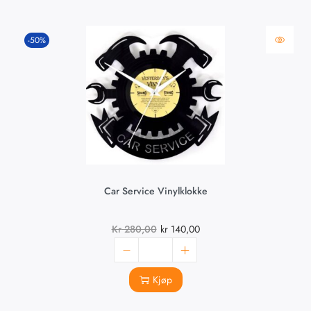
-50%
Car Service Vinylklokke
Kr
280,00
kr
140,00
Kjøp