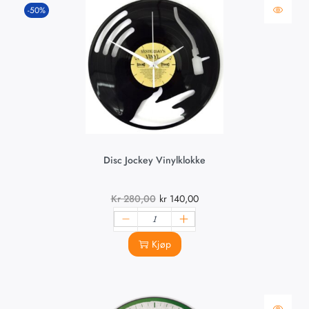
-50%
Disc Jockey Vinylklokke
Kr
280,00
kr
140,00
Kjøp