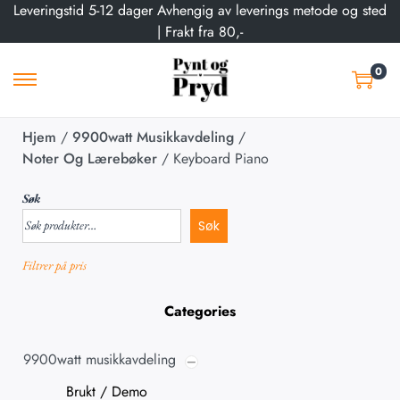
Leveringstid 5-12 dager Avhengig av leverings metode og sted
| Frakt fra 80,-
0
Hjem
/
9900watt Musikkavdeling
/
Noter Og Lærebøker
/
Keyboard Piano
Søk
Søk
Filtrer på pris
Categories
9900watt musikkavdeling
Brukt / Demo