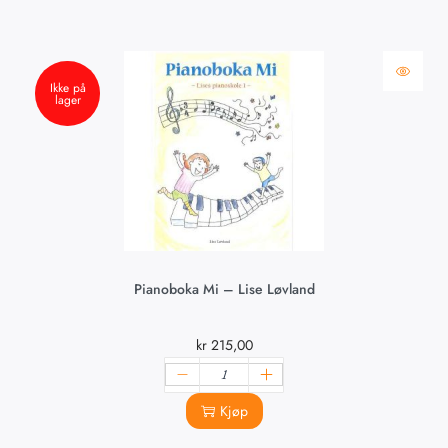
Ikke på
lager
Pianoboka Mi – Lise Løvland
kr
215,00
Kjøp