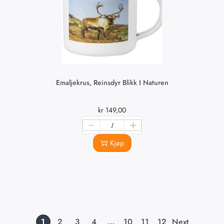
Emaljekrus, Reinsdyr Blikk I Naturen
kr
149,00
Kjøp
1
2
3
4
…
10
11
12
Next