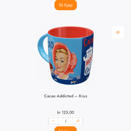
Kjøp
Cacao Addicted – Krus
kr
125,00