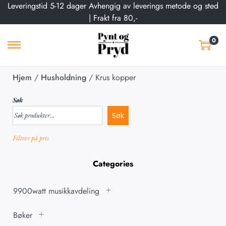
Leveringstid 5-12 dager Avhengig av leverings metode og sted
| Frakt fra 80,-
0
Hjem
/
Husholdning
/
Krus kopper
Søk
Søk
Filtrer på pris
Categories
9900watt musikkavdeling
Bøker