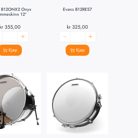
s B12ONX2 Onyx
Evans B12RES7
ommeskinn 12″
kr
355,00
kr
325,00
Kjøp
Kjøp