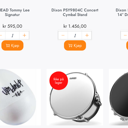
EAD Tommy Lee
Dixon PSY9804C Concert
Dixon 
Signatur
Cymbal Stand
14″ D
kr
595,00
kr
1.456,00
Kjøp
Kjøp
Ikke på
lager