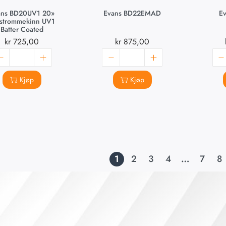
ans BD20UV1 20»
Evans BD22EMAD
E
strommekinn UV1
Batter Coated
kr
725,00
kr
875,00
Kjøp
Kjøp
1
2
3
4
…
7
8