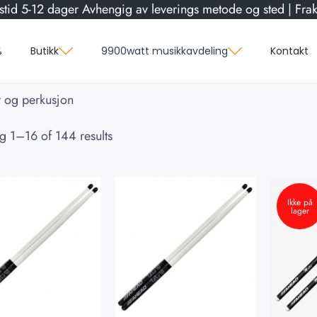
stid 5-12 dager Avhengig av leverings metode og sted | Frakt
%
Butikk
9900watt musikkavdeling
Kontakt
 og perkusjon
ng
1
–
16
of 144 results
Ikke på
lager