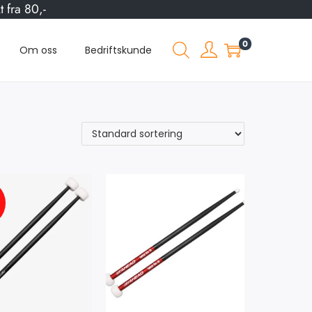
 fra 80,-
0
Om oss
Bedriftskunde