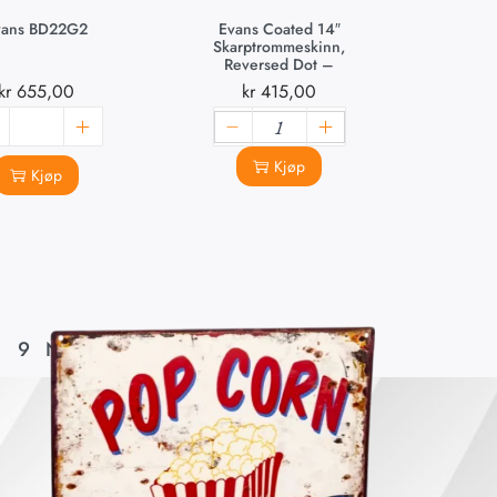
vans BD22G2
Evans Coated 14″
Skarptrommeskinn,
Reversed Dot –
B14UV1RD.
kr
655,00
kr
415,00
Kjøp
Kjøp
9
Next