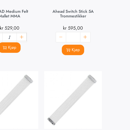
D Medium Felt
Ahead Switch Stick 5A
Mallet MMA
Trommestikker
kr
529,00
kr
595,00
Kjøp
Kjøp