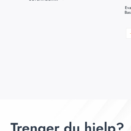
Ev
Bas
Trenger du hjelp?