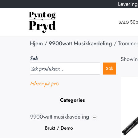
Levering
SALG 50
Hjem
/
9900watt Musikkavdeling
/
Trommer
Søk
Showi
Søk
Filtrer på pris
Categories
9900watt musikkavdeling
Brukt / Demo