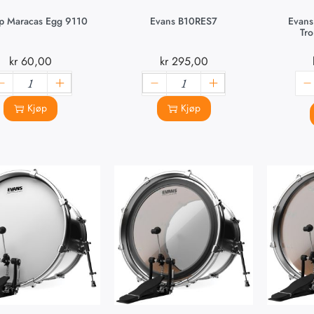
p Maracas Egg 9110
Evans B10RES7
Evan
Tr
kr
60,00
kr
295,00
Kjøp
Kjøp