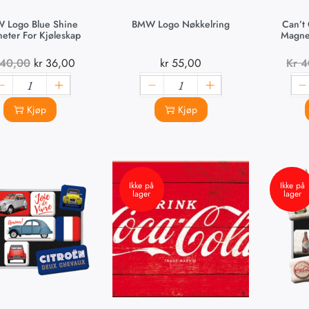
 Logo Blue Shine
BMW Logo Nøkkelring
Can’t
eter For Kjøleskap
Magnet
40,00
kr
36,00
kr
55,00
Kr
4
Kjøp
Kjøp
Ikke på
Ikke på
lager
lager