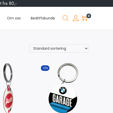
 fra 80,-
0
Om oss
Bedriftskunde
-10%