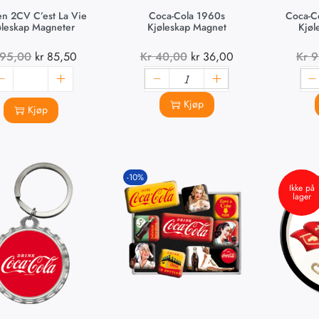
en 2CV C’est La Vie
Coca-Cola 1960s
Coca-Co
øleskap Magneter
Kjøleskap Magnet
Kjøl
95,00
kr
85,50
Kr
40,00
kr
36,00
Kr
9
Kjøp
Kjøp
-10%
Ikke på
lager