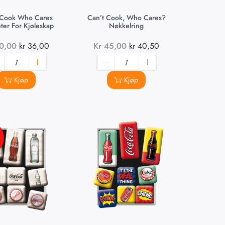
 Cook Who Cares
Can’t Cook, Who Cares?
er For Kjøleskap
Nøkkelring
0,00
kr
36,00
Kr
45,00
kr
40,50
Kjøp
Kjøp