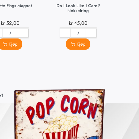
tte Flags Magnet
Do I Look Like I Care?
Nøkkelring
kr
52,00
kr
45,00
Kjøp
Kjøp
xt