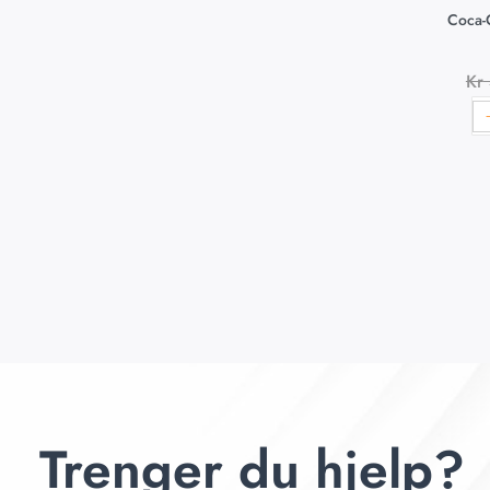
Coca-
Kr
Trenger du hjelp?