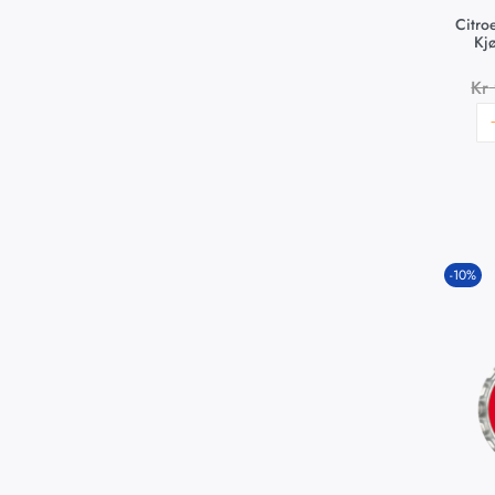
Citro
Kj
Kr
-10%