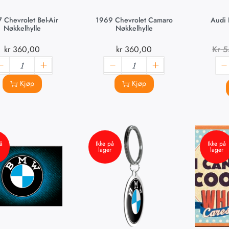
 Chevrolet Bel-Air
1969 Chevrolet Camaro
Audi 
Nøkkelhylle
Nøkkelhylle
kr
360,00
kr
360,00
Kr
5
Kjøp
Kjøp
å
Ikke på
Ikke på
lager
lager