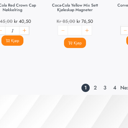
Cola Red Crown Cap
Coca-Cola Yellow Mix Sett
Corve
Nøkkelring
Kjøleskap Magneter
45,00
kr
40,50
Kr
85,00
kr
76,50
Kjøp
Kjøp
1
2
3
4
Ne