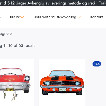
stid 5-12 dager Avhengig av leverings metode og sted | Frakt
%
Butikk
9900watt musikkavdeling
Kontakt
agneter
ng
1
–
16
of 63 results
-26%