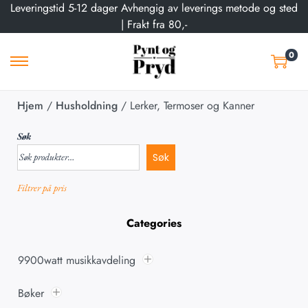
Leveringstid 5-12 dager Avhengig av leverings metode og sted
| Frakt fra 80,-
0
Hjem
/
Husholdning
/
Lerker, Termoser og Kanner
Søk
Søk
Filtrer på pris
Categories
9900watt musikkavdeling
Bøker