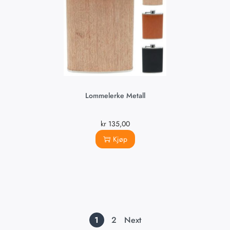
Lommelerke Metall
kr
135,00
Kjøp
1
2
Next