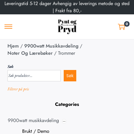
Leveringstid 5-12 dager Avhengig av leverings metode og sted
| Frakt fra 80,-
0
Hjem
/
9900watt Musikkavdeling
/
Noter Og Lærebøker
/
Trommer
Søk
Søk
Filtrer på pris
Categories
9900watt musikkavdeling
Brukt / Demo