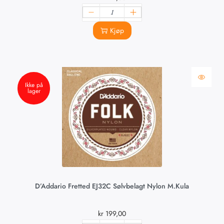
Kjøp
Ikke på
lager
D’Addario Fretted EJ32C Sølvbelagt Nylon M.kula
kr
199,00