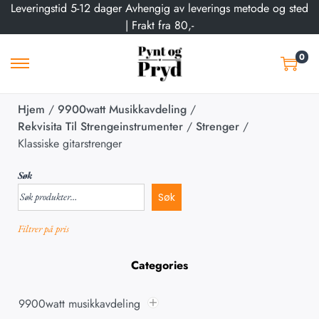
Leveringstid 5-12 dager Avhengig av leverings metode og sted
| Frakt fra 80,-
0
Hjem
/
9900watt Musikkavdeling
/
Rekvisita Til Strengeinstrumenter
/
Strenger
/
Klassiske gitarstrenger
Søk
Søk
Filtrer på pris
Categories
9900watt musikkavdeling