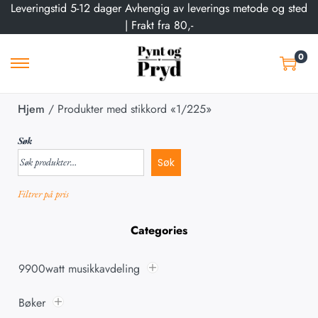
Leveringstid 5-12 dager Avhengig av leverings metode og sted
| Frakt fra 80,-
0
Hjem
/
Produkter med stikkord «1/225»
Søk
Søk
Filtrer på pris
Categories
9900watt musikkavdeling
Bøker