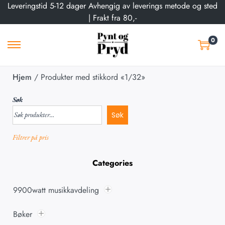
Leveringstid 5-12 dager Avhengig av leverings metode og sted
| Frakt fra 80,-
0
Hjem
/
Produkter med stikkord «1/32»
Søk
Søk
Filtrer på pris
Categories
9900watt musikkavdeling
Bøker