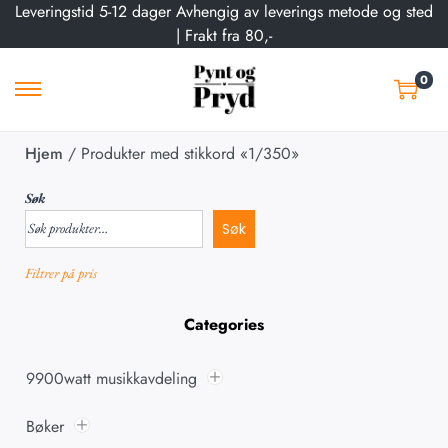
Leveringstid 5-12 dager Avhengig av leverings metode og sted
| Frakt fra 80,-
0
Hjem
/
Produkter med stikkord «1/350»
Søk
Søk
Filtrer på pris
Categories
9900watt musikkavdeling
Bøker