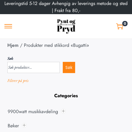
Leveringstid 5-12 dager Avhengig av leverings metode og sted
| Frakt fra 80,-
0
Hjem
/
Produkter med stikkord «Bugatti»
Søk
Søk
Filtrer på pris
Categories
9900watt musikkavdeling
Bøker