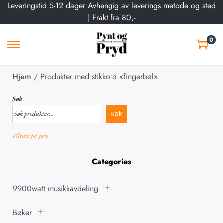
Leveringstid 5-12 dager Avhengig av leverings metode og sted
| Frakt fra 80,-
0
Hjem
/
Produkter med stikkord «fingerbøl»
Søk
Søk
Filtrer på pris
Categories
9900watt musikkavdeling
Bøker