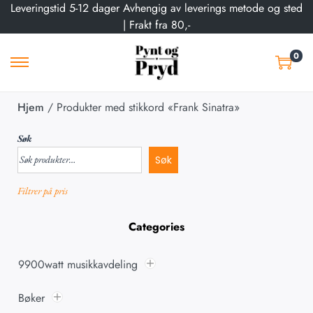
Leveringstid 5-12 dager Avhengig av leverings metode og sted
| Frakt fra 80,-
0
Hjem
/
Produkter med stikkord «Frank Sinatra»
Søk
Søk
Filtrer på pris
Categories
9900watt musikkavdeling
Bøker