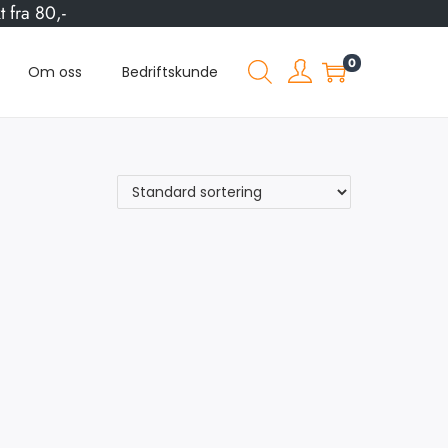
 fra 80,-
0
Om oss
Bedriftskunde