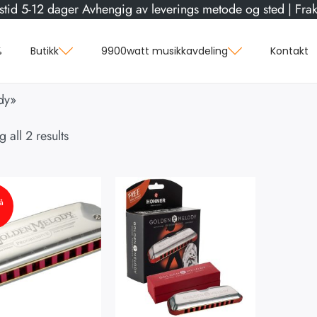
stid 5-12 dager Avhengig av leverings metode og sted | Frakt
%
Butikk
9900watt musikkavdeling
Kontakt
dy»
 all 2 results
å