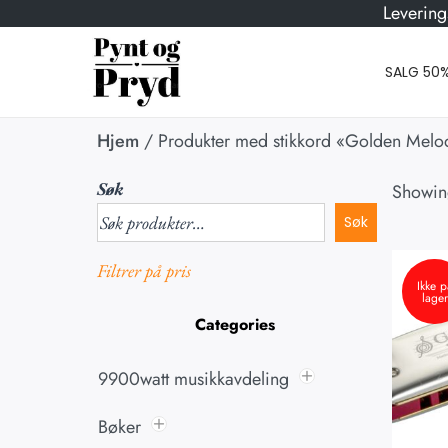
Levering
SALG 50
Hjem
/
Produkter med stikkord «Golden Melo
Søk
Showing
Søk
Filtrer på pris
Ikke p
lager
Categories
9900watt musikkavdeling
Bøker