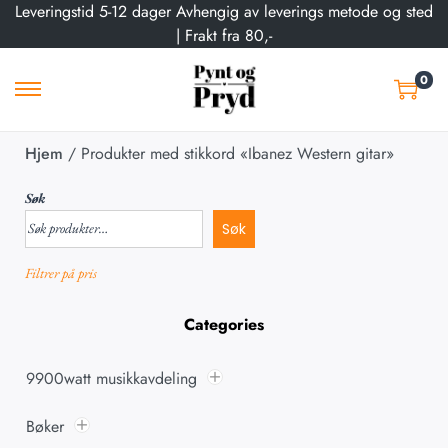
Leveringstid 5-12 dager Avhengig av leverings metode og sted
| Frakt fra 80,-
0
Hjem
/
Produkter med stikkord «Ibanez Western gitar»
Søk
Søk
Filtrer på pris
Categories
9900watt musikkavdeling
Bøker