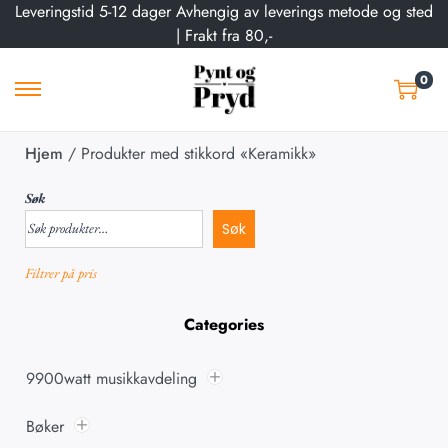
Leveringstid 5-12 dager Avhengig av leverings metode og sted
| Frakt fra 80,-
0
Hjem
/
Produkter med stikkord «Keramikk»
Søk
Søk
Filtrer på pris
Categories
9900watt musikkavdeling
Bøker