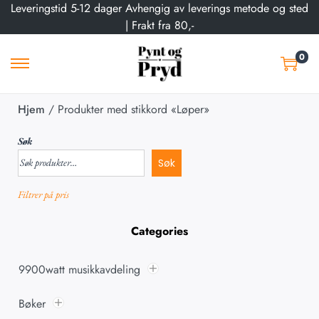
Leveringstid 5-12 dager Avhengig av leverings metode og sted
| Frakt fra 80,-
0
Hjem
/
Produkter med stikkord «Løper»
Søk
Søk
Filtrer på pris
Categories
9900watt musikkavdeling
Bøker