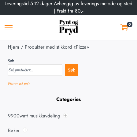
Leveringstid 5-12 dager Avhengig av leverings metode og sted
| Frakt fra 80,-
0
Hjem
/
Produkter med stikkord «Pizza»
Søk
Søk
Filtrer på pris
Categories
9900watt musikkavdeling
Bøker