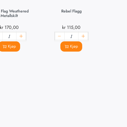
 Flag Weathered
Rebel Flagg
Metallskilt
kr
170,00
kr
115,00
Kjøp
Kjøp