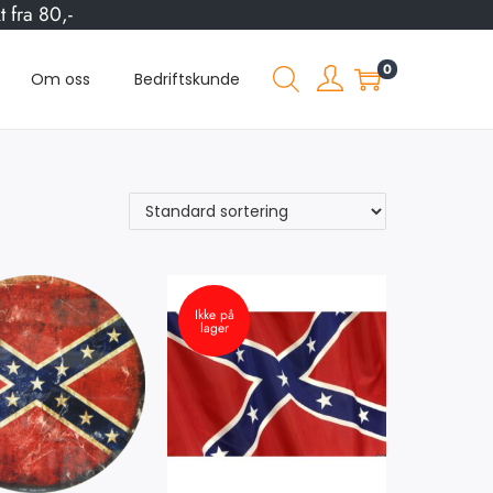
 fra 80,-
0
Om oss
Bedriftskunde
Ikke på
lager