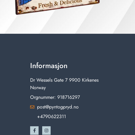
Informasjon
Dr Wessels Gate 7 9900 Kirkenes
Norway
Orgnummer: 918716297
post@pyntogpryd.no
+4790622311