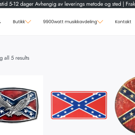
stid 5-12 dager Avhengig av leverings metode og sted | Frakt
%
Butikk
9900watt musikkavdeling
Kontakt
 all 5 results