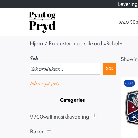
Levering
SALG 50
Hjem
/
Produkter med stikkord «Rebel»
Søk
Showing
Søk
Filtrer på pris
-50%
Categories
9900watt musikkavdeling
Bøker