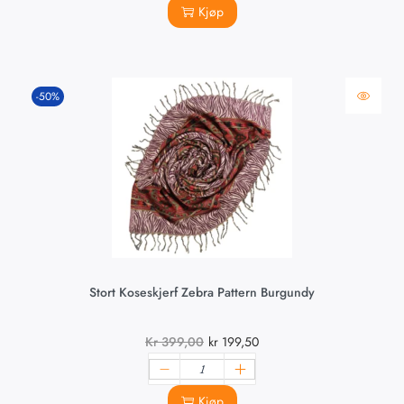
Kjøp
-50%
Stort Koseskjerf Zebra Pattern Burgundy
Kr
399,00
kr
199,50
Kjøp