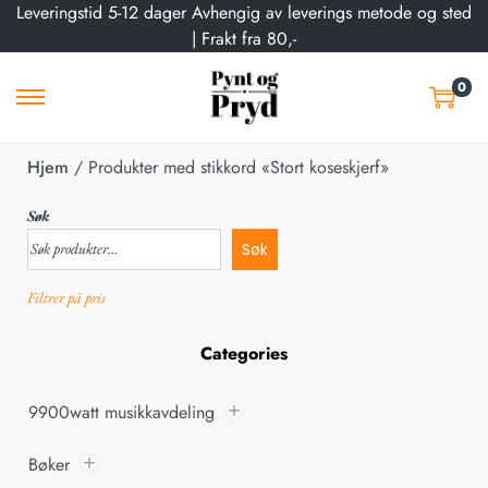
Leveringstid 5-12 dager Avhengig av leverings metode og sted
| Frakt fra 80,-
0
Hjem
/
Produkter med stikkord «Stort koseskjerf»
Søk
Søk
Filtrer på pris
Categories
9900watt musikkavdeling
Bøker