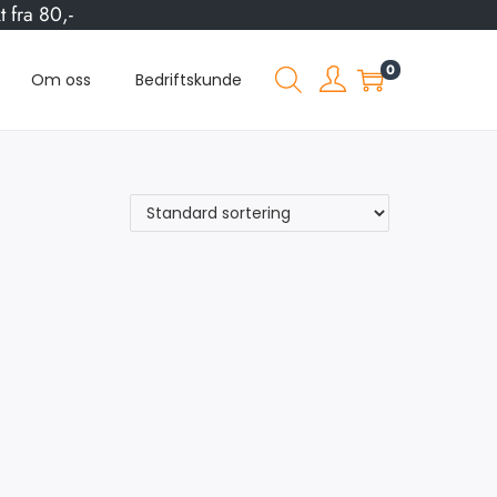
 fra 80,-
0
Om oss
Bedriftskunde