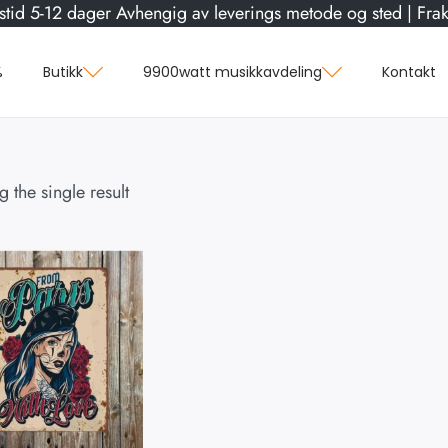
stid 5-12 dager Avhengig av leverings metode og sted | Frakt
%
Butikk
9900watt musikkavdeling
Kontakt
 the single result