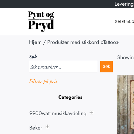
Levering
SALG 50
Hjem
/
Produkter med stikkord «Tattoo»
Søk
Showing
Søk
Filtrer på pris
Categories
9900watt musikkavdeling
Bøker