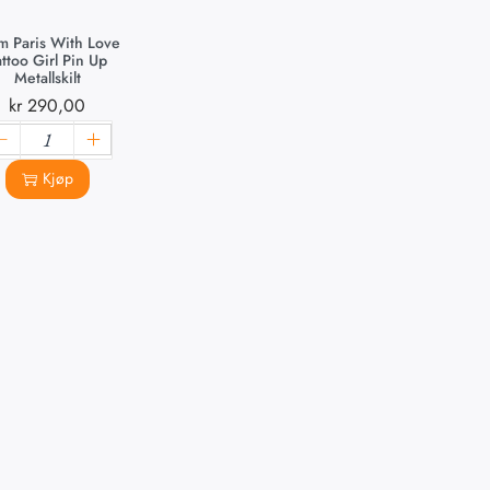
m Paris With Love
attoo Girl Pin Up
Metallskilt
kr
290,00
Kjøp