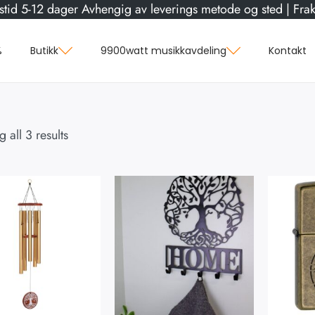
stid 5-12 dager Avhengig av leverings metode og sted | Frakt
%
Butikk
9900watt musikkavdeling
Kontakt
 all 3 results