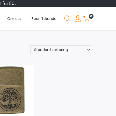
 fra 80,-
0
Om oss
Bedriftskunde