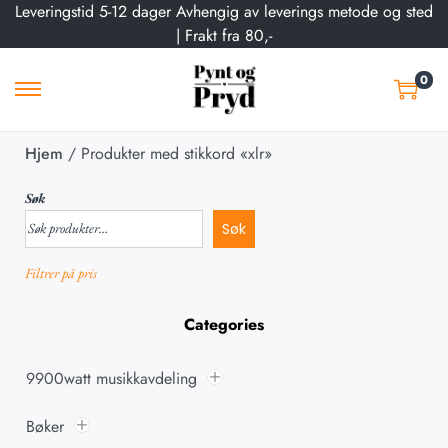
Leveringstid 5-12 dager Avhengig av leverings metode og sted
| Frakt fra 80,-
0
Hjem
/
Produkter med stikkord «xlr»
Søk
Søk
Filtrer på pris
Categories
9900watt musikkavdeling
Bøker