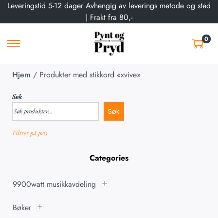
Leveringstid 5-12 dager Avhengig av leverings metode og sted
| Frakt fra 80,-
0
Hjem
/
Produkter med stikkord «xvive»
Søk
Søk
Filtrer på pris
Categories
9900watt musikkavdeling
Bøker