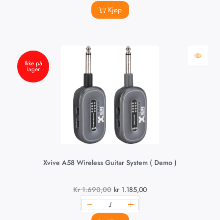
Kjøp
Ikke på
lager
Xvive A58 Wireless Guitar System ( Demo )
Kr
1.690,00
kr
1.185,00