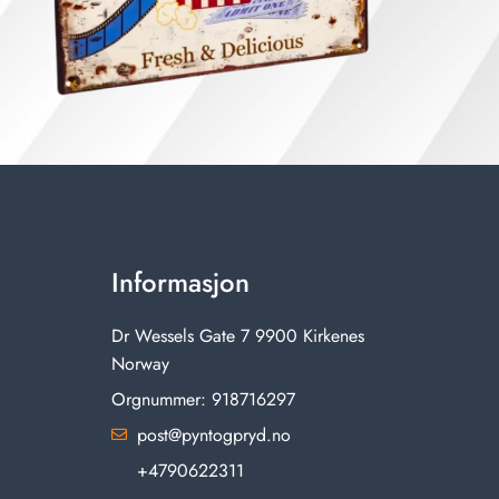
Informasjon
Dr Wessels Gate 7 9900 Kirkenes
Norway
Orgnummer: 918716297
post@pyntogpryd.no
+4790622311