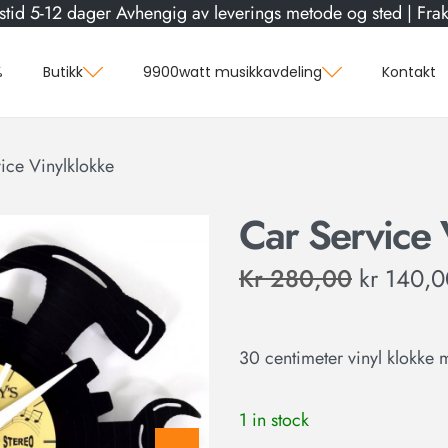
stid 5-12 dager Avhengig av leverings metode og sted | Frakt
%
Butikk
9900watt musikkavdeling
Kontakt
ice Vinylklokke
Car Service 
Kr
280,00
kr
140,0
30 centimeter vinyl klokke 
1 in stock