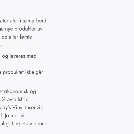
materialer i samarbeid
age nye produkter av
 de aller første
.
r, og leveres med
te produktet ikke går
 et økonomisk og
% avfallsfrie
ay’s Vinyl tusenvis
l. Jo mer vi
ulig. I løpet av denne