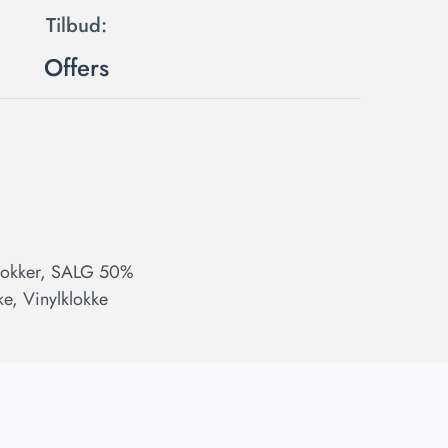
Offers
lokker
,
SALG 50%
ke
,
Vinylklokke