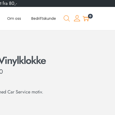
 fra 80,-
0
Om oss
Bedriftskunde
Vinylklokke
0
med Car Service motiv.