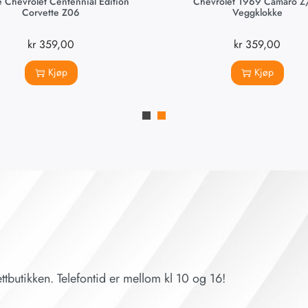
 Chevrolet Centennial Edition
Chevrolet 1969 Camaro Z
Corvette Z06
Veggklokke
kr
359,00
kr
359,00
Kjøp
Kjøp
ttbutikken. Telefontid er mellom kl 10 og 16!