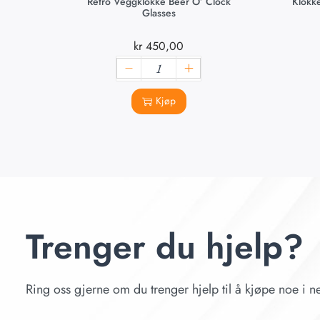
Retro Veggklokke Beer O’ Clock
Klokke
Glasses
kr
450,00
Kjøp
Trenger du hjelp?
Ring oss gjerne om du trenger hjelp til å kjøpe noe i ne