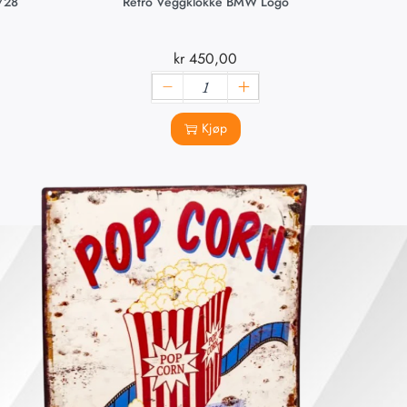
/28
Retro Veggklokke BMW Logo
Re
kr
450,00
Kjøp