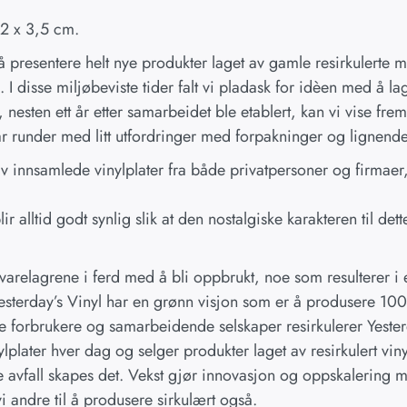
32 x 3,5 cm.
 å presentere helt nye produkter laget av gamle resirkulerte 
 I disse miljøbeviste tider falt vi pladask for idèen med å l
 nesten ett år etter samarbeidet ble etablert, kan vi vise frem
ar runder med litt utfordringer med forpakninger og lignende
 av innsamlede vinylplater fra både privatpersoner og firmae
r alltid godt synlig slik at den nostalgiske karakteren til det
varelagrene i ferd med å bli oppbrukt, noe som resulterer i
sterday’s Vinyl har en grønn visjon som er å produsere 100 
e forbrukere og samarbeidende selskaper resirkulerer Yesterd
ylplater hver dag og selger produkter laget av resirkulert viny
 avfall skapes det. Vekst gjør innovasjon og oppskalering m
i andre til å produsere sirkulært også.