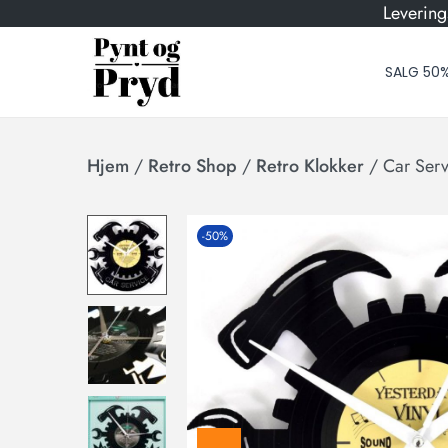
Levering
SALG 50
Hjem
/
Retro Shop
/
Retro Klokker
/
Car Serv
-50%