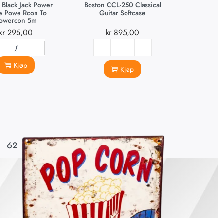
 Black Jack Power
Boston CCL-250 Classical
e Powe Rcon To
Guitar Softcase
owercon 5m
kr
295,00
kr
895,00
Kjøp
Kjøp
62
63
64
Next