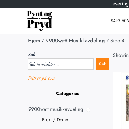
Levering
SALG 50
Hjem
/
9900watt Musikkavdeling
/
Side 4
Søk
Showi
Søk
Filtrer på pris
Categories
9900watt musikkavdeling
Brukt / Demo