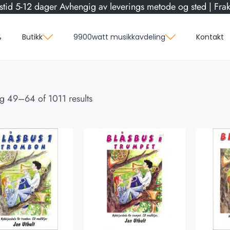
stid 5-12 dager Avhengig av leverings metode og sted | Frakt
%
Butikk
9900watt musikkavdeling
Kontakt
ng
49
–
64
of 1011 results