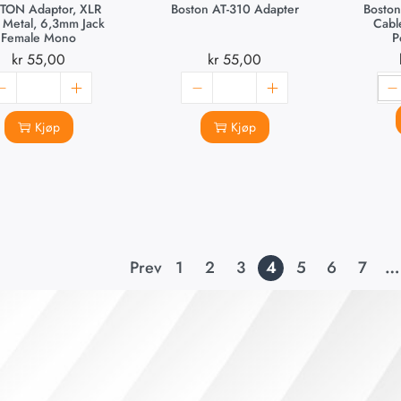
TON Adaptor, XLR
Boston AT-310 Adapter
Boston
 Metal, 6,3mm Jack
Cabl
Female Mono
P
kr
55,00
kr
55,00
Kjøp
Kjøp
Prev
1
2
3
4
5
6
7
…