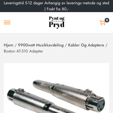
Leveringstid 5-12 dager Avhengig av leverings metode og sted
| Frakt fra 80,-
0
Hjem
/
9900watt Musikkavdeling
/
Kabler Og Adaptere
/
Boston AT-310 Adapter