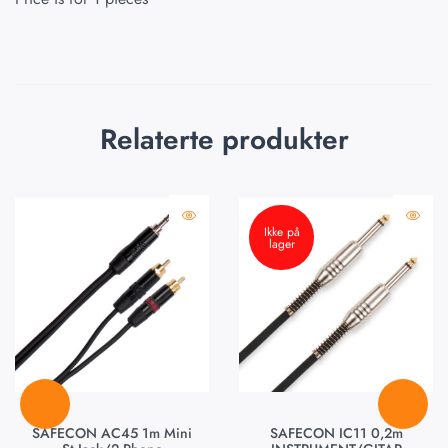
Relaterte produkter
Ikke på
lager
SAFECON AC45 1m Mini
SAFECON IC11 0,2m