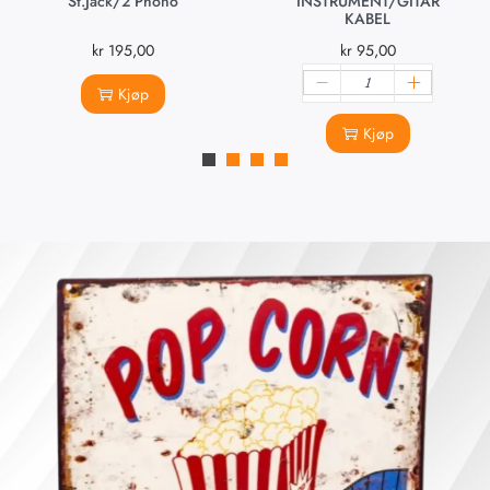
St.Jack/2 Phono
INSTRUMENT/GITAR
KABEL
kr
195,00
kr
95,00
Kjøp
Kjøp