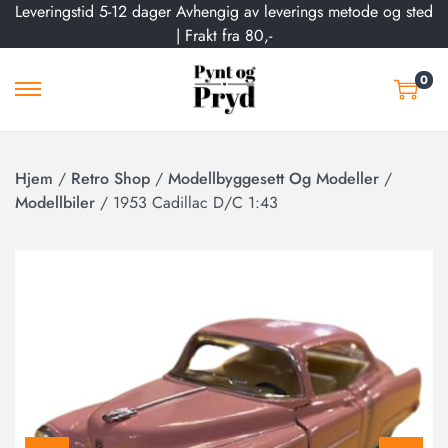
Leveringstid 5-12 dager Avhengig av leverings metode og sted
| Frakt fra 80,-
0
Hjem
/
Retro Shop
/
Modellbyggesett Og Modeller
/
Modellbiler
/
1953 Cadillac D/C 1:43