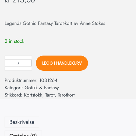
Legends Gothic Fantasy Tarot-kort av Anne Stokes
2 in stock
LEGG I HANDLEKURV
Produktnummer:
1031264
Kategori:
Gotikk & Fantasy
Stikkord:
Kortstokk
,
Tarot
,
Tarotkort
Beskrivelse
Omtaler (0)