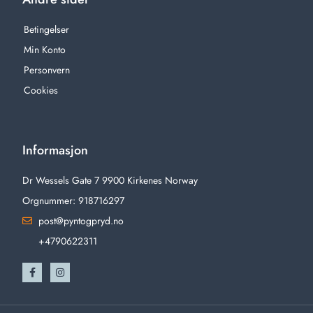
Betingelser
Min Konto
Personvern
Cookies
Informasjon
Dr Wessels Gate 7 9900 Kirkenes Norway
Orgnummer: 918716297
post@pyntogpryd.no
+4790622311