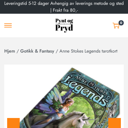
Leveringstid 5-12 dager Avhengig av leverings metode og sted
| Frakt fra 80,-
0
Hjem
/
Gotikk & Fantasy
/
Anne Stokes Legends tarotkort