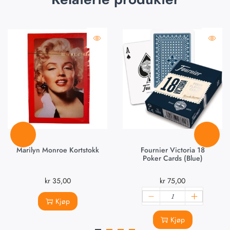
Marilyn Monroe Kortstokk
Fournier Victoria 18
Poker Cards (Blue)
kr
35,00
kr
75,00
Kjøp
Kjøp