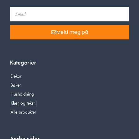
Meld meg på
Kategorier
Dekor
Bøker
Husholdning
Klær og tekstil
Alle produkter
Andre sider