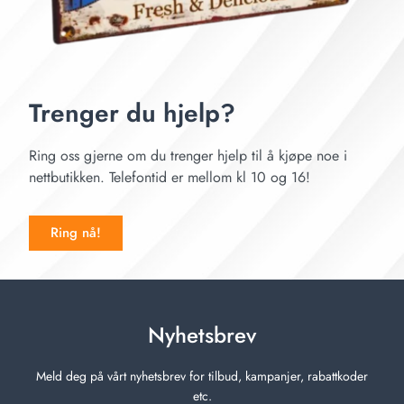
Trenger du hjelp?
Ring oss gjerne om du trenger hjelp til å kjøpe noe i
nettbutikken. Telefontid er mellom kl 10 og 16!
Ring nå!
Nyhetsbrev
Meld deg på vårt nyhetsbrev for tilbud, kampanjer, rabattkoder
etc.