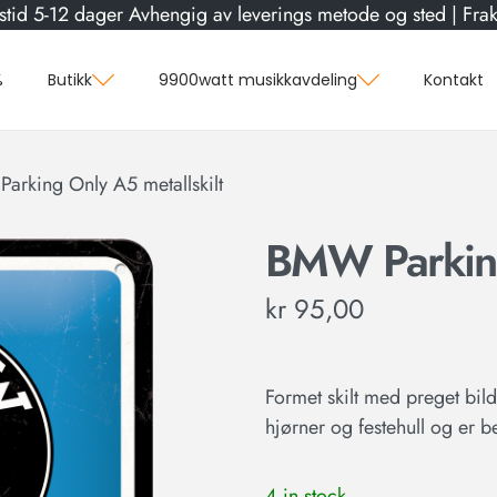
stid 5-12 dager Avhengig av leverings metode og sted | Frakt
%
Butikk
9900watt musikkavdeling
Kontakt
arking Only A5 metallskilt
BMW Parking
kr
95,00
Formet skilt med preget bild
hjørner og festehull og er b
4 in stock