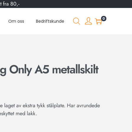
 fra 80,-
0
Om oss
Bedriftskunde
 Only A5 metallskilt
e laget av ekstra tykk stålplate. Har avrundede
eskyttet med lakk.