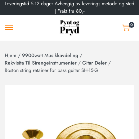
Leveringstid 5-12 dager Avhengig av leverings metode og sted
| Frakt fra 80,-
0
Hjem
/
9900watt Musikkavdeling
/
Rekvisita Til Strengeinstrumenter
/
Gitar Deler
/
Boston string retainer for bass guitar SH-15-G