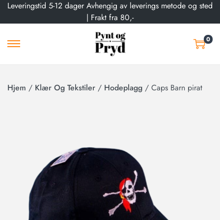
Leveringstid 5-12 dager Avhengig av leverings metode og sted
| Frakt fra 80,-
0
Hjem
/
Klær Og Tekstiler
/
Hodeplagg
/
Caps Barn pirat