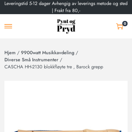
Leveringstid 5-12 dager Avhengig av leverings metode og sted
| Frakt fra 80,-
0
Hjem
/
9900watt Musikkavdeling
/
Diverse Små Instrumenter
/
CASCHA HH-2130 blokkfløyte tre , Barock grepp