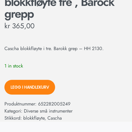
blokkfløyte tre , Barock
grepp
kr
365,00
Cascha blokkfløyte i tre. Barokk grep – HH 2130.
1 in stock
LEGG I HANDLEKURV
Produktnummer:
652282005249
Kategori:
Diverse små instrumenter
Stikkord:
blokkfløyte
,
Cascha