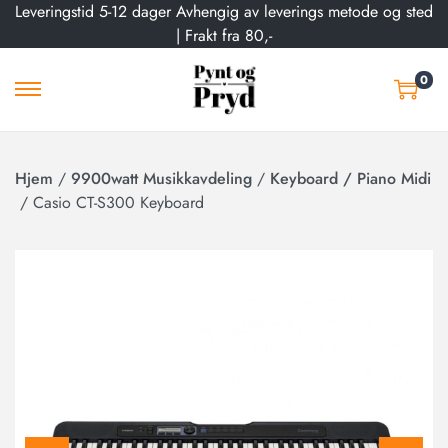
Leveringstid 5-12 dager Avhengig av leverings metode og sted
| Frakt fra 80,-
0
Hjem
/
9900watt Musikkavdeling
/
Keyboard / Piano Midi
/
Casio CT-S300 Keyboard