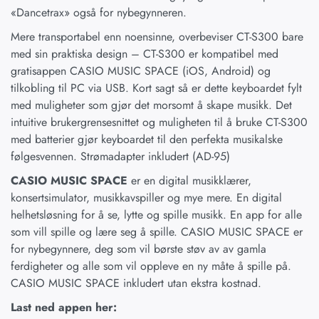
«Dancetrax» også for nybegynneren.
Mere transportabel enn noensinne, overbeviser CT-S300 bare
med sin praktiska design – CT-S300 er kompatibel med
gratisappen CASIO MUSIC SPACE (iOS, Android) og
tilkobling til PC via USB. Kort sagt så er dette keyboardet fylt
med muligheter som gjør det morsomt å skape musikk. Det
intuitive brukergrensesnittet og muligheten til å bruke CT-S300
med batterier gjør keyboardet til den perfekta musikalske
følgesvennen. Strømadapter inkludert (AD-95)
CASIO MUSIC SPACE
er en digital musikklærer,
konsertsimulator, musikkavspiller og mye mere. En digital
helhetsløsning for å se, lytte og spille musikk. En app for alle
som vill spille og lære seg å spille. CASIO MUSIC SPACE er
for nybegynnere, deg som vil børste støv av av gamla
ferdigheter og alle som vil oppleve en ny måte å spille på.
CASIO MUSIC SPACE inkludert utan ekstra kostnad.
Last ned appen her: