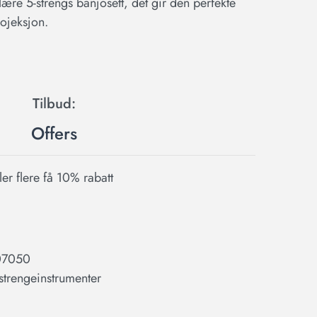
ære 5-strengs banjosett, det gir den perfekte
ojeksjon.
Offers
ler flere få 10% rabatt
07050
 strengeinstrumenter