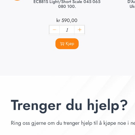
ECB81S Light/Short Scale 045 065
D’A
080 100.
Uk
kr
590,00
Kjøp
Trenger du hjelp?
Ring oss gjerne om du trenger hjelp til å kjøpe noe i ne