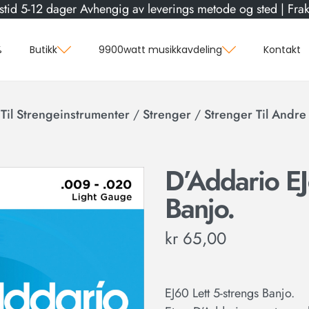
stid 5-12 dager Avhengig av leverings metode og sted | Frakt
%
Butikk
9900watt musikkavdeling
Kontakt
 Til Strengeinstrumenter
/
Strenger
/
Strenger Til Andre
D’Addario EJ
Banjo.
kr
65,00
EJ60 Lett 5-strengs Banjo.