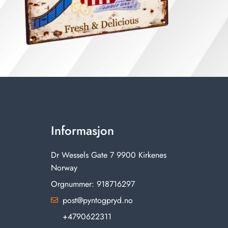
Informasjon
Dr Wessels Gate 7 9900 Kirkenes
Norway
Orgnummer: 918716297
post@pyntogpryd.no
+4790622311