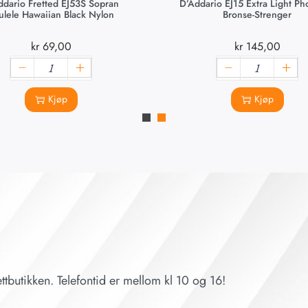
ddario Fretted EJ53S Sopran
D’Addario EJ15 Extra Light P
ulele Hawaiian Black Nylon
Bronse-Strenger
kr
69,00
kr
145,00
Kjøp
Kjøp
ttbutikken. Telefontid er mellom kl 10 og 16!