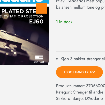
Et av D’Addarios mest popul
balansen mellom tone og pr
1 in stock
Kjøp 3 pakker strenger el
LEGG I HANDLEKURV
Produktnummer:
3705600
Kategori:
Strenger til andre
Stikkord:
Banjo
,
D'Addario