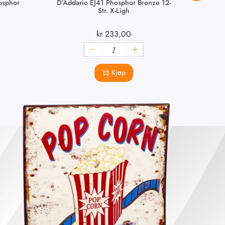
hosphor
D’Addario EJ41 Phosphor Bronze 12-
D’Add
Str. X-Ligh
kr
233,00
Kjøp