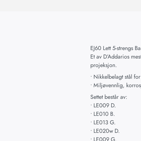
EJ60 Lett 5-strengs Ba
Et av D’Addarios mest
projeksjon.
• Nikkelbelagt stål for
• Miljøvennlig, korro
Settet består av:
• LE009 D.
• LE010 B.
• LE013 G.
• LE020w D.
• LE009 G.