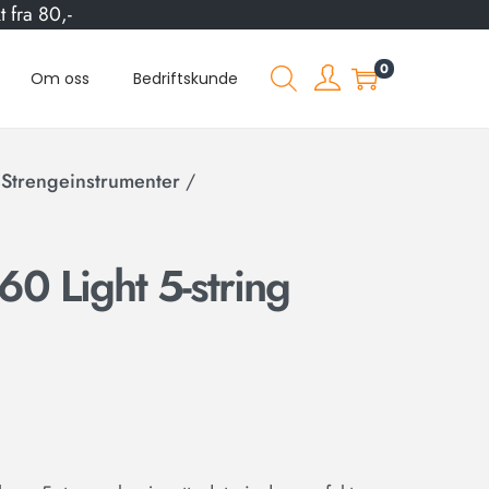
 fra 80,-
0
Om oss
Bedriftskunde
 Strengeinstrumenter
/
60 Light 5-string