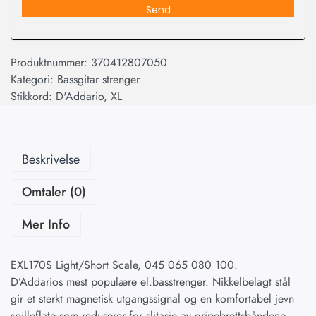
Send
Produktnummer:
370412807050
Kategori:
Bassgitar strenger
Stikkord:
D'Addario
,
XL
Beskrivelse
Omtaler (0)
Mer Info
EXL170S Light/Short Scale, 045 065 080 100.
D’Addarios mest populære el.basstrenger. Nikkelbelagt stål
gir et sterkt magnetisk utgangssignal og en komfortabel jevn
spilleflate som reduserer for slitasje av gripebrettsbåndene.