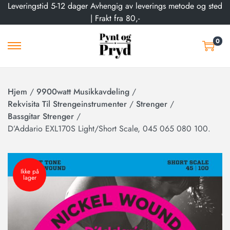
Leveringstid 5-12 dager Avhengig av leverings metode og sted
| Frakt fra 80,-
0
Hjem
/
9900watt Musikkavdeling
/
Rekvisita Til Strengeinstrumenter
/
Strenger
/
Bassgitar Strenger
/
D’Addario EXL170S Light/Short Scale, 045 065 080 100.
Ikke på
lager