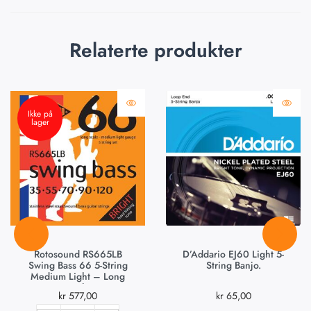
Relaterte produkter
Ikke på
lager
Rotosound RS665LB
D’Addario EJ60 Light 5-
Swing Bass 66 5-String
String Banjo.
Medium Light – Long
Scale
kr
577,00
kr
65,00