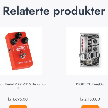
Relaterte produkter
tion Pedal MXR M115 Distortion
DIGITECH FreqOut
III
kr
1.695,00
kr
2.150,00