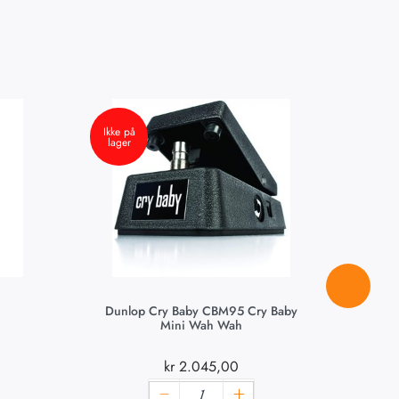
Ikke på
lager
Dunlop Cry Baby CBM95 Cry Baby
Du
Mini Wah Wah
kr
2.045,00