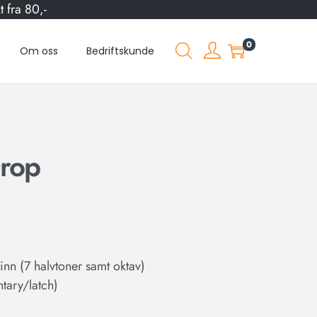
 fra 80,-
0
Om oss
Bedriftskunde
rop
rinn (7 halvtoner samt oktav)
tary/latch)