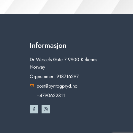
Informasjon
Dr Wessels Gate 7 9900 Kirkenes
Norway
Orgnummer: 918716297
post@pyntogpryd.no
+4790622311