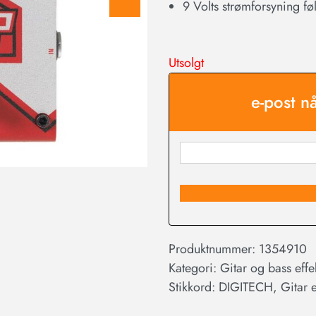
9 Volts strømforsyning f
Utsolgt
e-post n
Produktnummer:
1354910
Kategori:
Gitar og bass effe
Stikkord:
DIGITECH
,
Gitar e