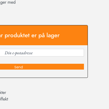
ølger med
år produktet er på lager
Send
kter
ffekt