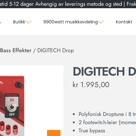
stid 5-12 dager Avhengig av leverings metode og sted | Frakt
%
Butikk
9900watt musikkavdeling
Kontakt
Bass Effekter
/
DIGITECH Drop
DIGITECH D
kr
1.995,00
Polyfonisk Droptune i 8 t
2 footswitch-leier (momen
True bypass