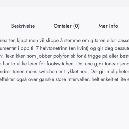
Beskrivelse
Omtaler (0)
Mer Info
nearten kjapt men vil slippe å stemme om gitaren eller bass
entet i opp til 7 halvtonetrinn (en kvint) og gir deg dessute
. Teknikken som jobber polyfonisk for å trigge på aller beste
 har to ulike leier for footswitchen. Det ene gjør toneartse
ndrer tonen mens switchen er trykket ned. Det gir muligheter t
ekter også over ganske store intervaller, helt enkelt et lite 