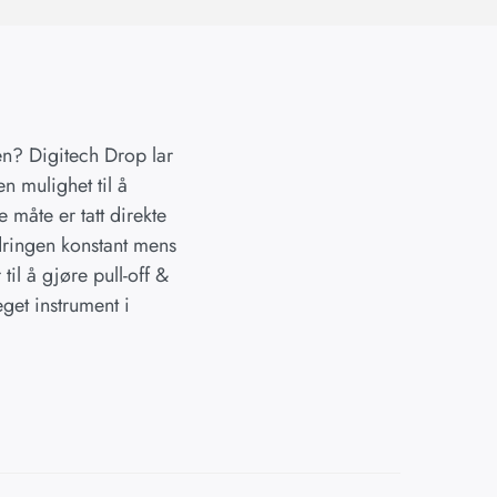
en? Digitech Drop lar
n mulighet til å
 måte er tatt direkte
ndringen konstant mens
il å gjøre pull-off &
eget instrument i