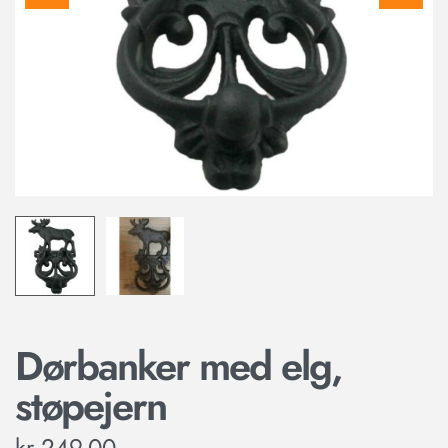
Dørbanker med elg,
støpejern
kr
249,00