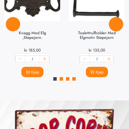
Knagg Med Elg
Toalettrullholder Med
,støpejern.
Elgmotiv Støpejern
kr
185,00
kr
135,00
Kjøp
Kjøp