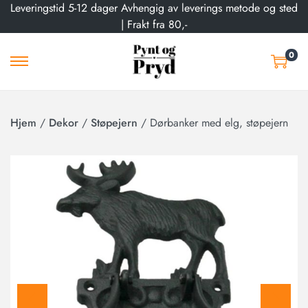
Leveringstid 5-12 dager Avhengig av leverings metode og sted
| Frakt fra 80,-
0
Hjem
/
Dekor
/
Støpejern
/
Dørbanker med elg, støpejern