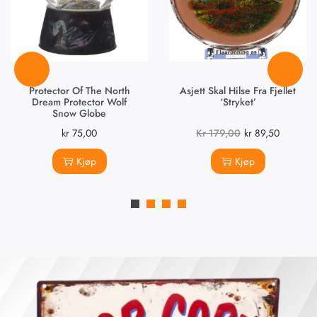
Protector Of The North
Asjett Skal Hilse Fra Fjellet
Dream Protector Wolf
‘Stryket’
Snow Globe
kr
75,00
Kr
179,00
kr
89,50
Kjøp
Kjøp