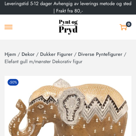
Leveringstid 5-12 dager Avhengig av leverings metode og sted
| Frakt fra 80,-
0
Hjem
/
Dekor
/
Dukker Figurer
/
Diverse Pyntefigurer
/
Elefant gull m/mønster Dekorativ figur
-50%