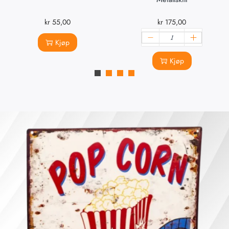
kr
55,00
kr
175,00
Kjøp
Kjøp