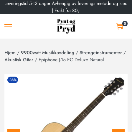
Leveringstid 5-12 dager Avhengig av leverings metode og sted
| Frakt fra 80,-
0
Hjem
/
9900watt Musikkavdeling
/
Strengeinstrumenter
/
Akustisk Gitar
/
Epiphone J-15 EC Deluxe Natural
-38%