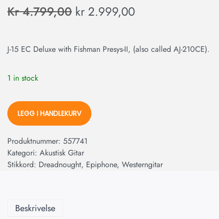
Kr
4.799,00
kr
2.999,00
J-15 EC Deluxe with Fishman Presys-II, (also called AJ-210CE).
1 in stock
LEGG I HANDLEKURV
Produktnummer:
557741
Kategori:
Akustisk Gitar
Stikkord:
Dreadnought
,
Epiphone
,
Westerngitar
Beskrivelse