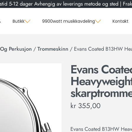
stid 5-12 dager Avhengig av leverings metode og sted | Frakt
%
Butikk
9900watt musikkavdeling
Kontakt
Og Perkusjon
/
Trommeskinn
/
Evans Coated B13HW Heav
Evans Coat
Heavyweight
skarptromme
kr
355,00
Evans Coated B13HW Heavy