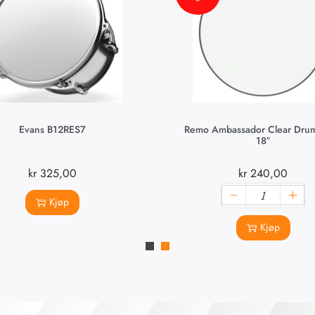
Evans B12RES7
Remo Ambassador Clear Dru
18″
kr
325,00
kr
240,00
Kjøp
Kjøp