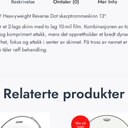
Beskrivelse
Omtaler (0)
Mer Info
Heavyweight Reverse Dot skarptrommeskinn 13″.
et 2-lags skinn med to lag 10-mil film. Kombinasjonen av to 
og komprimert attakk, mens det opprettholder et bredt dyna
het, fokus og attakk i senter av skinnet. På tross av navnet e
 tåler røff behandling.
Relaterte produkter
Ikke på
lager