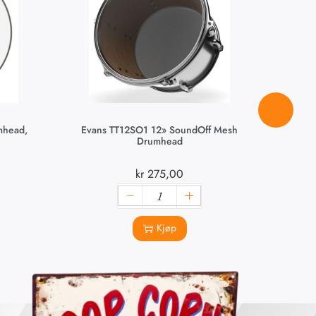
mhead,
Evans TT12SO1 12» SoundOff Mesh
Evans
Drumhead
kr
275,00
Kjøp