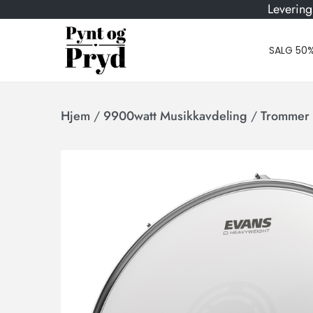
Levering
SALG 50
Hjem
/
9900watt Musikkavdeling
/
Trommer 