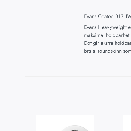
Evans Coated B13HW 
Evans Heavyweight er 
maksimal holdbarhet 
Dot gir ekstra holdbar
bra allroundskinn som