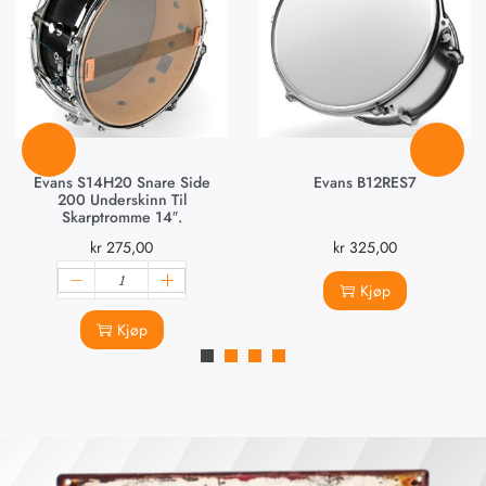
Evans S14H20 Snare Side
Evans B12RES7
200 Underskinn Til
Skarptromme 14″.
kr
275,00
kr
325,00
Kjøp
Kjøp