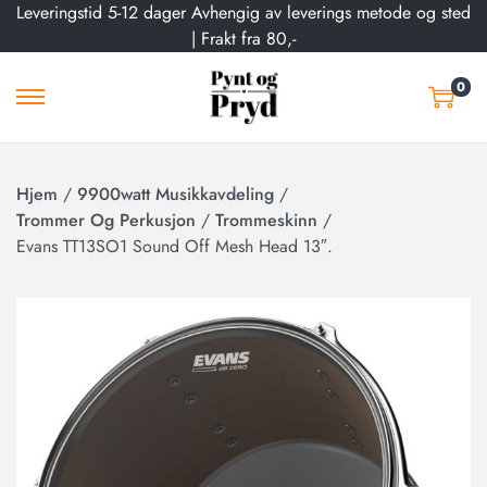
Leveringstid 5-12 dager Avhengig av leverings metode og sted
| Frakt fra 80,-
0
Hjem
/
9900watt Musikkavdeling
/
Trommer Og Perkusjon
/
Trommeskinn
/
Evans TT13SO1 Sound Off Mesh Head 13″.