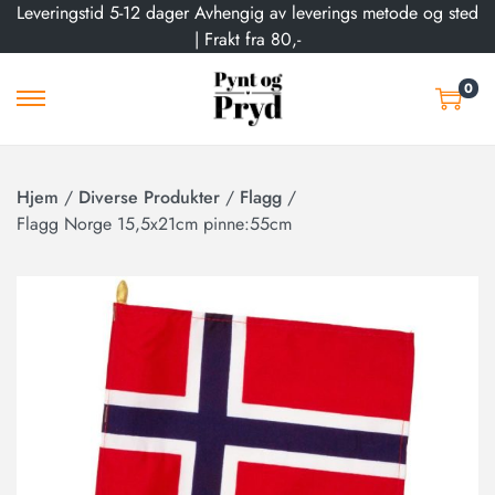
Leveringstid 5-12 dager Avhengig av leverings metode og sted
| Frakt fra 80,-
0
Hjem
/
Diverse Produkter
/
Flagg
/
Flagg Norge 15,5x21cm pinne:55cm