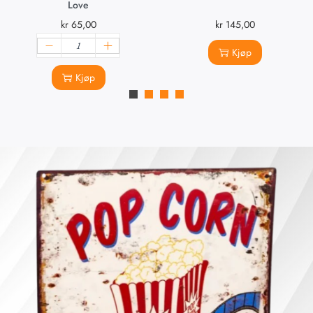
Love
kr
65,00
kr
145,00
Kjøp
Kjøp