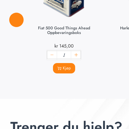
Fiat 500 Good Things Ahead
Harl
Oppbevaringsboks
kr
145,00
Kjøp
Trenger du hjelp?