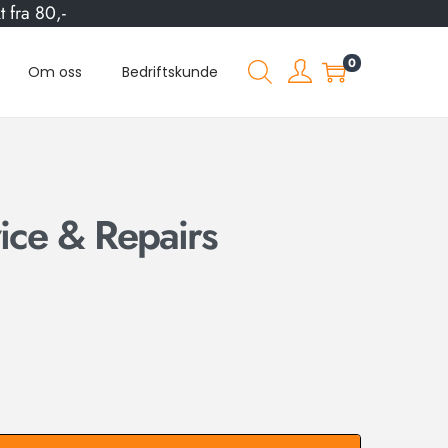
 fra 80,-
0
Om oss
Bedriftskunde
ice & Repairs