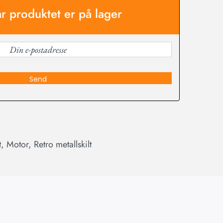
år produktet er på lager
Send
t
,
Motor
,
Retro metallskilt