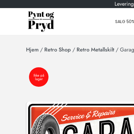
Levering
SALG 50
Hjem
/
Retro Shop
/
Retro Metallskilt
/
Garag
Ikke på
lager