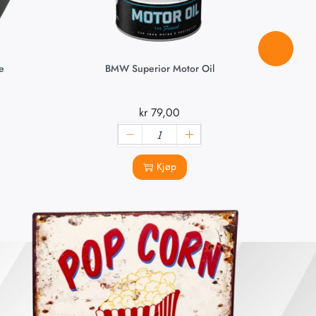
e
BMW Superior Motor Oil
Audi 
kr
79,00
Kjøp