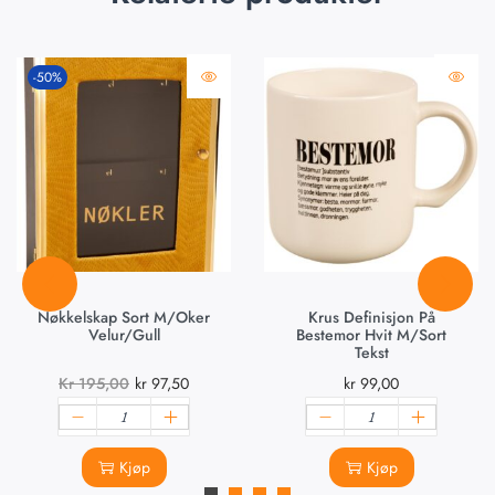
-50%
Nøkkelskap Sort M/oker
Krus Definisjon På
Velur/gull
Bestemor Hvit M/sort
Tekst
Kr
195,00
kr
97,50
kr
99,00
Kjøp
Kjøp