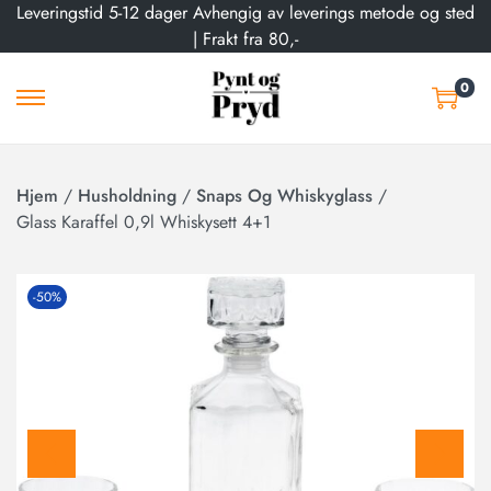
Leveringstid 5-12 dager Avhengig av leverings metode og sted
| Frakt fra 80,-
0
Hjem
/
Husholdning
/
Snaps Og Whiskyglass
/
Glass Karaffel 0,9l Whiskysett 4+1
-50%