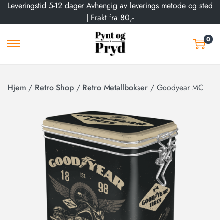
Leveringstid 5-12 dager Avhengig av leverings metode og sted
| Frakt fra 80,-
0
Hjem
/
Retro Shop
/
Retro Metallbokser
/
Goodyear MC