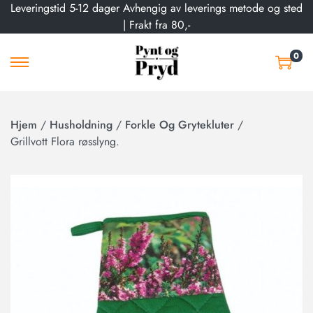
Leveringstid 5-12 dager Avhengig av leverings metode og sted
| Frakt fra 80,-
0
Hjem
/
Husholdning
/
Forkle Og Grytekluter
/
Grillvott Flora røsslyng.